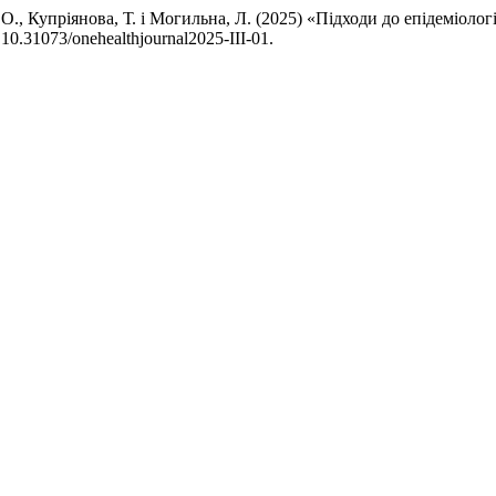
, О., Купріянова, Т. і Могильна, Л. (2025) «Підходи до епідеміол
i: 10.31073/onehealthjournal2025-III-01.