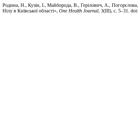
Родина, Н., Кузін, І., Майборода, В., Герілович, А., Погорєлова
Нілу в Київської області»,
One Health Journal
, 3(III), с. 5–31. do