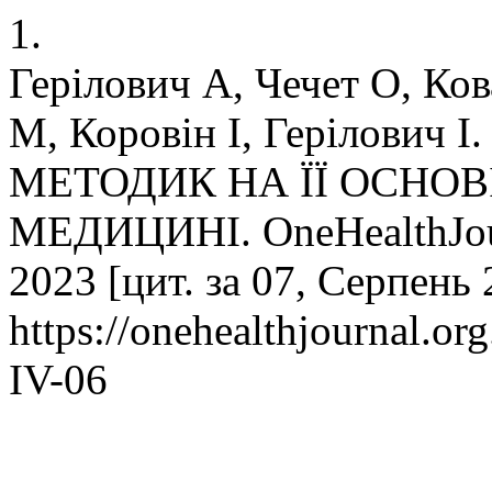
1.
Герілович А, Чечет О, Ко
М, Коровін І, Герілови
МЕТОДИК НА ЇЇ ОСНОВ
МЕДИЦИНІ. OneHealthJourn
2023 [цит. за 07, Серпень 
https://onehealthjournal.or
IV-06