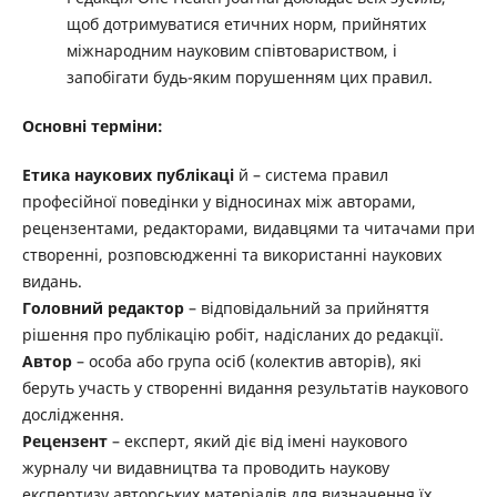
щоб дотримуватися етичних норм, прийнятих
міжнародним науковим співтовариством, і
запобігати будь-яким порушенням цих правил.
Основні терміни:
Етика наукових публікаці
й – система правил
професійної поведінки у відносинах між авторами,
рецензентами, редакторами, видавцями та читачами при
створенні, розповсюдженні та використанні наукових
видань.
Головний редактор
– відповідальний за прийняття
рішення про публікацію робіт, надісланих до редакції.
Автор
– особа або група осіб (колектив авторів), які
беруть участь у створенні видання результатів наукового
дослідження.
Рецензент
– експерт, який діє від імені наукового
журналу чи видавництва та проводить наукову
експертизу авторських матеріалів для визначення їх