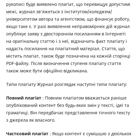
рукописі буде виявлено плагіат, що перевищує допустимі
межі, журнал зв'яжеться з інститутом/коледжем/
університетом автора та агентством, що фінансує роботу,
якщо таке є. У разі виявлення неправомірних дій журнал
опублікує заяву з двостороннім посиланням в Інтернеті
на оригінальну статтю і з неї, відзначить факт плагіату і
надасть посилання на плагіатний матеріал. Стаття, що
містить плагіат, також буде позначена на кожній сторінці
PDF-файлу. Після визначення ступеня плагіату стаття
також може бути офіційно відкликана.
Типи плагіату Журнал розглядає наступні типи плагіату:
Повний плагіат
: Повним плагіатом вважається раніше
опублікований контент без будь-яких змін у тексті, ідеї та
граматиці. Він передбачає представлення точного тексту
з джерела як власного.
Частковий плагіат
: Якщо контент є сумішшю з декількох