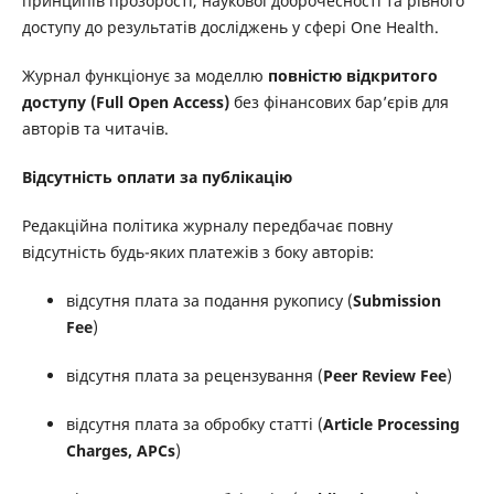
принципів прозорості, наукової доброчесності та рівного
доступу до результатів досліджень у сфері One Health.
Журнал функціонує за моделлю
повністю відкритого
доступу (Full Open Access)
без фінансових бар’єрів для
авторів та читачів.
Відсутність оплати за публікацію
Редакційна політика журналу передбачає повну
відсутність будь-яких платежів з боку авторів:
відсутня плата за подання рукопису (
Submission
Fee
)
відсутня плата за рецензування (
Peer Review Fee
)
відсутня плата за обробку статті (
Article Processing
Charges, APCs
)