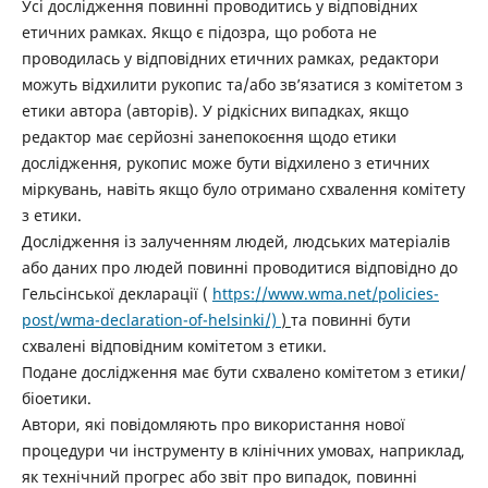
Усі дослідження повинні проводитись у відповідних
етичних рамках. Якщо є підозра, що робота не
проводилась у відповідних етичних рамках, редактори
можуть відхилити рукопис та/або зв’язатися з комітетом з
етики автора (авторів). У рідкісних випадках, якщо
редактор має серйозні занепокоєння щодо етики
дослідження, рукопис може бути відхилено з етичних
міркувань, навіть якщо було отримано схвалення комітету
з етики.
Дослідження із залученням людей, людських матеріалів
або даних про людей повинні проводитися відповідно до
Гельсінської декларації
(
https://www.wma.net/policies-
post/wma-declaration-of-helsinki/)
)
та повинні бути
схвалені відповідним комітетом з етики.
Подане дослідження має бути схвалено комітетом з етики/
біоетики.
Автори, які повідомляють про використання нової
процедури чи інструменту в клінічних умовах, наприклад,
як технічний прогрес або звіт про випадок, повинні