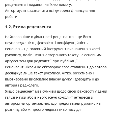
рецензента і видавця на їхню вимогу.
Автор мусить зазначити всі джерела фінансування
роботи.
1.2. Етика рецензента
Найголовніше в діяльності рецензента − це його
неупередженість, фаховість і конфіденційність.
Рецензія – це головний інструмент визначення якості
рукопису, поліпшення авторського тексту і є основним
аргументом для редколегії при публікації
Рецензент ніколи не обговорює своє ставлення до автора,
досліджує лише текст рукопису. Чітко, об’єктивно і
вмотивовано висловлює власну думку і доводить її до
автора і редколегії.
Якщо рецензент має сумніви щодо своєї фаховості у даній
галузі науки або в нього існує конфлікт інтересів з
автором чи організацією, що представили рукопис на
розгляд, або ж просто недостатньо часу для