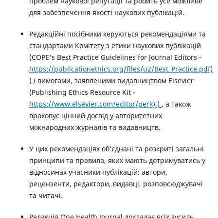
проблем наукової репутації та робить усе можливе
для забезпечення якості наукових публікацій.
Редакційні посібники керуються рекомендаціями та
стандартами Комітету з етики наукових публікацій
(COPE's Best Practice Guidelines for Journal Editors -
https://publicationethics.org/files/u2/Best_Practice.pdf)
)
і вимогами, заявленими видавництвом Elsevier
(Publishing Ethics Resource Kit -
https://www.elsevier.com/editor/perk)
)
, а також
враховує цінний досвід у авторитетних
міжнародних журналів та видавництв.
У цих рекомендаціях об’єднані та розкриті загальні
принципи та правила, яких мають дотримуватись у
відносинах учасники публікацій: автори,
рецензенти, редактори, видавці, розповсюджувачі
та читачі.
Редакція One Health Journal докладає всіх зусиль,