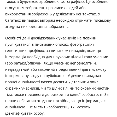
також з будь-якою зробленою фотографією. Це особливо
стосується зображень вразливих людей або
використання зображень у делікатних контекстах. У
багатьох випадках авторам необхідно отримати письмову
згоду на використання зображень.
Особисті дані досліджуваних учасників не повинні
публікуватися в письмових описах, фотографіях і
генетичних профілях, за винятком випадків, коли ця
інформація необхідна для наукових цілей і коли учасник
(або батьки/опікуни, якщо учасник неповнолітній,
недієздатний або законний представник) дав письмову
інформовану згоду на публікацію. У деяких випадках
повної анонімності важко досягти. Детальний опис
окремих учасників, чи то цілих тіл, чи то окремих частин
тіла, може призвести до розкриття їхньої особистості. За
певних обставин згода не потрібна, якщо інформація є
анонімною і не містить зображень, які можуть
ідентифікувати особу.