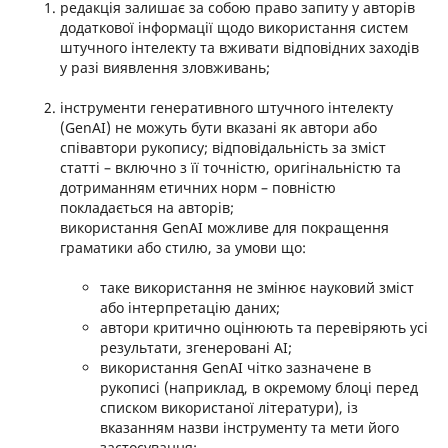
редакція залишає за собою право запиту у авторів
додаткової інформації щодо використання систем
штучного інтелекту та вживати відповідних заходів
у разі виявлення зловживань;
інструменти генеративного штучного інтелекту
(GenAI) не можуть бути вказані як автори або
співавтори рукопису; відповідальність за зміст
статті – включно з її точністю, оригінальністю та
дотриманням етичних норм – повністю
покладається на авторів;
використання GenAI можливе для покращення
граматики або стилю, за умови що:
таке використання не змінює науковий зміст
або інтерпретацію даних;
автори критично оцінюють та перевіряють усі
результати, згенеровані AI;
використання GenAI чітко зазначене в
рукописі (наприклад, в окремому блоці перед
списком використаної літератури), із
вказанням назви інструменту та мети його
застосування;