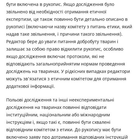
бути включена в рукопис. Якщо дослідження було
звільнено від необхідності отримання етичної
експертизи, це також повинно бути детально описано в
рукописі (включаючи назву комітету з питань етики, який
надав таке звільнення, і причини такого звільнення).
Редактор бере до уваги питання добробуту тварин і
залишає за собою право відхилити рукопис, особливо
якщо дослідження включає протоколи, які не
відповідають загальноприйнятим нормам проведення
досліджень на тваринах. У рідкісних випадках редактори
можуть зв'язатися з етичним комітетом для отримання
додаткової інформації.
Польові дослідження та інші неекспериментальні
дослідження на тваринах повинні відповідати
інституційним, національним або міжнародним
інструкціям і, якщо такі є, повинні бути схвалені
відповідним комітетом з етики. До рукопису має бути
включено заяву про дотримання відповідних інструкцій