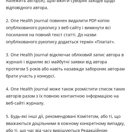
належить автор(и), щоб вжити суворих заходів щодо
відповідного автора.
2. One Health Journal повинен видалити PDF-копію
опублікованого рукопису з веб-сайту і вимкнути всі
посилання на повний текст статті. До назви
опублікованого рукопису додається термін «Плагіат».
3. One Health Journal відключає обліковий запис автора в
журналі і відхиляє всі майбутні заявки від автора
протягом 5 років або навіть назавжди забороняє авторам
брати участь у конкурсі.
4. One Health Journal може також розмістити список таких
авторів разом з їх повною контактною інформацією на
веб-сайті журналу.
5. Будь-які інші дії, рекомендовані Комітетом, або ті, що
вважаються доцільними в кожному конкретному випадку,
або ті, що час від часу вирішуються Редакційною