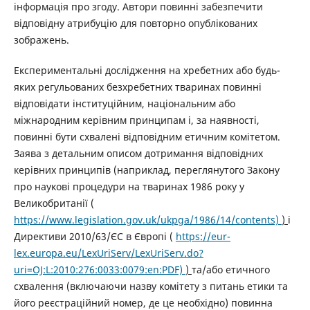
інформація про згоду. Автори повинні забезпечити
відповідну атрибуцію для повторно опублікованих
зображень.
Експериментальні дослідження на хребетних або будь-
яких регульованих безхребетних тваринах повинні
відповідати інституційним, національним або
міжнародним керівним принципам і, за наявності,
повинні бути схвалені відповідним етичним комітетом.
Заява з детальним описом дотримання відповідних
керівних принципів (наприклад, переглянутого Закону
про наукові процедури на тваринах 1986 року у
Великобританії (
https://www.legislation.gov.uk/ukpga/1986/14/contents)
)
і
Директиви 2010/63/ЄС в Європі (
https://eur-
lex.europa.eu/LexUriServ/LexUriServ.do?
uri=OJ:L:2010:276:0033:0079:en:PDF)
)
та/або етичного
схвалення (включаючи назву комітету з питань етики та
його реєстраційний номер, де це необхідно) повинна