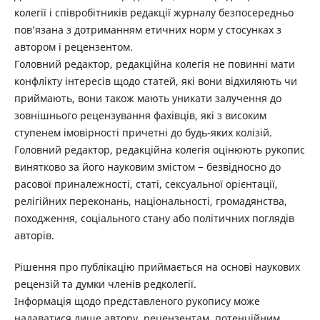
колегії і співробітників редакції журналу безпосередньо
пов’язана з дотриманням етичних норм у стосунках з
автором і рецензентом.
Головний редактор, редакційна колегія не повинні мати
конфлікту інтересів щодо статей, які вони відхиляють чи
приймають, вони також мають уникати залучення до
зовнішнього рецензування фахівців, які з високим
ступенем імовірності причетні до будь-яких колізій.
Головний редактор, редакційна колегія оцінюють рукопис
винятково за його науковим змістом − безвідносно до
расової приналежності, статі, сексуальної орієнтації,
релігійних переконань, національності, громадянства,
походження, соціального стану або політичних поглядів
авторів.
Рішення про публікацію приймається на основі наукових
рецензій та думки членів редколегії.
Інформація щодо представленого рукопису може
надаватися лише автору, рецензентам, потенційним