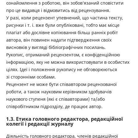
ознайомлення з роботою, він зобов’язаний сповістити
про це видавця і відмовитись від рецензування.
У разі, коли рецензент упевнений, що частина тексту,
рисунки і т. і. вже були опубліковані, тобто має місце
плагіат або дослівне копіювання більш ранніх робіт
автора, він повинен надати підтвердження своїх
висновків у вигляді бібліографічних посилань.
Рукопис, отриманий рецензентом, є конфіденційною
інформацією, яку не можна використовувати в особистих
цілях. Ідеї і положення рукопису не обговорюються
зі сторонніми особами.
Рецензент не може бути співавтором рецензованої
роботи, а також науковим керівником здобувачів
наукового ступеня (які є співавторами) та/або
співробітником підрозділу, де працює автор.
1.3. Етика головного редактора, редакційної
колегії і редакції журналу
Діяльність головного редактора, членів редакційної