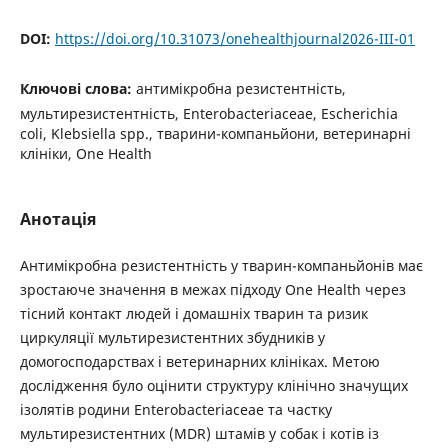
DOI:
https://doi.org/10.31073/onehealthjournal2026-III-01
Ключові слова:
антимікробна резистентність,
мультирезистентність, Enterobacteriaceae, Escherichia
coli, Klebsiella spp., тварини-компаньйони, ветеринарні
клініки, One Health
Анотація
Антимікробна резистентність у тварин-компаньйонів має
зростаюче значення в межах підходу One Health через
тісний контакт людей і домашніх тварин та ризик
циркуляції мультирезистентних збудників у
домогосподарствах і ветеринарних клініках. Метою
дослідження було оцінити структуру клінічно значущих
ізолятів родини Enterobacteriaceae та частку
мультирезистентних (MDR) штамів у собак і котів із