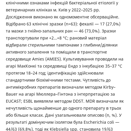
клінічними ознаками інфекцій бактеріальної етіології у
ветеринарних клініках м. Київ у 2022–2025 рр.
Дослідження виконано як одномоментне обсерваційне.
Відібрано 63 клінічні зразки (n=63): фекалії — 17 (27,0%)
та мазки з гнійно-запальних ран — 46 (73,0%). Зразки
транспортували при +2…+8 °C; рановий матеріал
відбирали стерильними тампонами з глибини/ділянки
активного запалення та поміщали в транспортне
середовище Amies (AMIES). Культивування проводили на
агарі МакКонкі та середовищі Ендо з інкубацією 35–37 °C
протягом 18–24 год; ідентифікацію здійснювали
стандартними біохімічними тестами. Чутливість до
антимікробних препаратів визначали методом Kirby–
Bauer на агарі Мюллера–Гінтона з інтерпретацією за
EUCAST; ESBL виявляли методом DDST. MDR визначали як
нечутливість щонайменше до одного препарату в трьох
або більше класах. Дані узагальнювали описово (n, %). У
результаті домінуючим ізолятом була Escherichia coli —
44/63 (69,8%), тоді як Klebsiella spp. становила 19/63