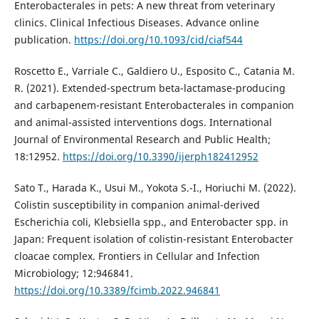
Enterobacterales in pets: A new threat from veterinary
clinics. Clinical Infectious Diseases. Advance online
publication.
https://doi.org/10.1093/cid/ciaf544
Roscetto E., Varriale C., Galdiero U., Esposito C., Catania M.
R. (2021). Extended-spectrum beta-lactamase-producing
and carbapenem-resistant Enterobacterales in companion
and animal-assisted interventions dogs. International
Journal of Environmental Research and Public Health;
18:12952.
https://doi.org/10.3390/ijerph182412952
Sato T., Harada K., Usui M., Yokota S.-I., Horiuchi M. (2022).
Colistin susceptibility in companion animal-derived
Escherichia coli, Klebsiella spp., and Enterobacter spp. in
Japan: Frequent isolation of colistin-resistant Enterobacter
cloacae complex. Frontiers in Cellular and Infection
Microbiology; 12:946841.
https://doi.org/10.3389/fcimb.2022.946841