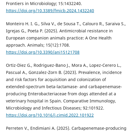
Frontiers in Microbiology; 15:1432240.
https://doi.org/10.3389/fmicb.2024.1432240
Monteiro H. I. G., Silva V., de Sousa T., Calouro R., Saraiva S.,
Igrejas G., Poeta P. (2025). Antimicrobial resistance in
European companion animals practice: A One Health
approach. Animals; 15(12):1708.
https://doi.org/10.3390/ani15121708
Ortiz-Diez G., Rodriguez-Bano J., Mora A., Lopez-Cerero L.,
Pascual A., Gonzalez-Zorn B. (2023). Prevalence, incidence
and risk factors for acquisition and colonization of
extended-spectrum beta-lactamase- and carbapenemase-
producing Enterobacteriaceae from dogs attended at a
veterinary hospital in Spain. Comparative Immunology,
Microbiology and Infectious Diseases; 92:101922.
https://doi.org/10.1016/j.cimid.2022.101922
Perreten V., Endimiani A. (2025). Carbapenemase-producing