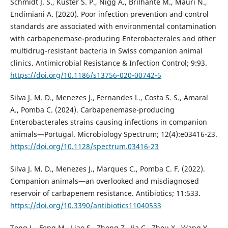
Schmidt J. S., Kuster S. P., Nigg A., Brilhante M., Mauri N.,
Endimiani A. (2020). Poor infection prevention and control
standards are associated with environmental contamination
with carbapenemase-producing Enterobacterales and other
multidrug-resistant bacteria in Swiss companion animal
clinics. Antimicrobial Resistance & Infection Control; 9:93.
https://doi.org/10.1186/s13756-020-00742-5
Silva J. M. D., Menezes J., Fernandes L., Costa S. S., Amaral
A., Pomba C. (2024). Carbapenemase-producing
Enterobacterales strains causing infections in companion
animals—Portugal. Microbiology Spectrum; 12(4):e03416-23.
https://doi.org/10.1128/spectrum.03416-23
Silva J. M. D., Menezes J., Marques C., Pomba C. F. (2022).
Companion animals—an overlooked and misdiagnosed
reservoir of carbapenem resistance. Antibiotics; 11:533.
https://doi.org/10.3390/antibiotics11040533
Teng L., Feng M., Liao S., Zheng Z., Jia C., Zhou X., Wang Y.