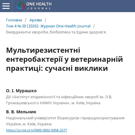
Головна
/
Архіви
/
Том 4 № III (2026): Журнал One Health Journal
/
Емерджентні хвороби, біобезпека та Єдине здоров’я
Мультирезистентні
ентеробактерії у ветеринарній
практиці: сучасні виклики
О. І. Мурашко
ДУ «Інститут епідеміології та інфекційних хвороб ім. Л.В.
Громашевського НАМН України», м. Київ, Україна
В. В. Мельник
Національний університет біоресурсів і природокористування
України, м. Київ, Україна
https://orcid.org/0000-0002-6958-2577