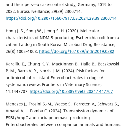
and their pets—a case-control study, Germany, 2019 to
2022. Eurosurveillance; 29(39):2300714.
https://doi.org/10.2807/1560-7917.ES.2024.29.39.2300714
Hong J. S., Song W., Jeong S. H. (2020). Molecular
characteristics of NDM-5-producing Escherichia coli from a
cat and a dog in South Korea. Microbial Drug Resistance;
26(8):1005–1008.
https://doi.org/10.1089/mdr.2019.0382
Karalliu E., Chung K. Y., MacKinnon B., Haile B., Beczkowski
P. M., Barrs V. R., Norris J. M. (2024). Risk factors for
antimicrobial-resistant Enterobacterales in dogs: A
systematic review. Frontiers in Veterinary Science;
11:1447707.
https://doi.org/10.3389/fvets.2024.1447707
Menezes J., Frosini S.-M., Weese S., Perreten V., Schwarz S.,
Amaral A. J., Pomba C. (2024). Transmission dynamics of
ESBL/AmpC and carbapenemase-producing
Enterobacterales between companion animals and humans.