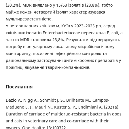
(30,2%). MDR виявлено у 15/63 ізолятів (23,8%), тобто
майже кожен четвертий ізолят характеризувався
мультирезистентністю.
У ветеринарних клініках м. Київ у 2023–2025 рр. серед
клінічних ізолятів Enterobacteriaceae переважала E. coli, а
частка MDR становила 23,8%. Результати підтверджують
потребу в регулярному локальному мікробіологічному
моніторингу, посиленні інфекційного контролю та
раціональному застосуванні антимікробних препаратів у
практиці лікування тварин-компаньйонів.
Посилання
Dazio V., Nigg A., Schmidt J. S., Brilhante M., Campos-
Madueno E. I., Mauri N., Kuster S. P., Endimiani A. (2021a).
Duration of carriage of multidrug-resistant bacteria in dogs
and cats in veterinary care and co-carriage with their
owners. One Health; 13:100322.