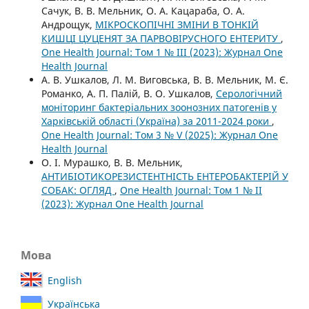
Сачук, В. В. Мельник, О. А. Кацараба, О. А.
Андрощук,
МІКРОСКОПІЧНІ ЗМІНИ В ТОНКІЙ
КИШЦІ ЦУЦЕНЯТ ЗА ПАРВОВІРУСНОГО ЕНТЕРИТУ
,
One Health Journal: Том 1 № III (2023): Журнал One
Health Journal
А. В. Ушкалов, Л. М. Виговська, В. В. Мельник, М. Є.
Романко, А. П. Палій, В. О. Ушкалов,
Серологічний
моніторинг бактеріальних зоонозних патогенів у
Харківській області (Україна) за 2011-2024 роки
,
One Health Journal: Том 3 № V (2025): Журнал One
Health Journal
О. І. Мурашко, В. В. Мельник,
АНТИБІОТИКОРЕЗИСТЕНТНІСТЬ ЕНТЕРОБАКТЕРІЙ У
СОБАК: ОГЛЯД
,
One Health Journal: Том 1 № II
(2023): Журнал One Health Journal
Мова
English
Українська