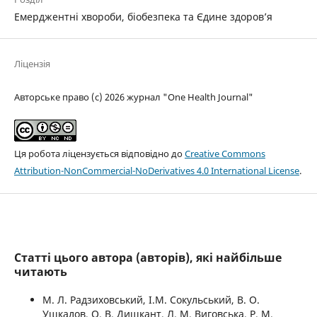
Емерджентні хвороби, біобезпека та Єдине здоров’я
Ліцензія
Авторське право (c) 2026 журнал "One Health Journal"
Ця робота ліцензується відповідно до
Creative Commons
Attribution-NonCommercial-NoDerivatives 4.0 International License
.
Статті цього автора (авторів), які найбільше
читають
М. Л. Радзиховський, І.М. Сокульський, В. О.
Ушкалов, О. В. Дишкант, Л. М. Виговська, Р. М.