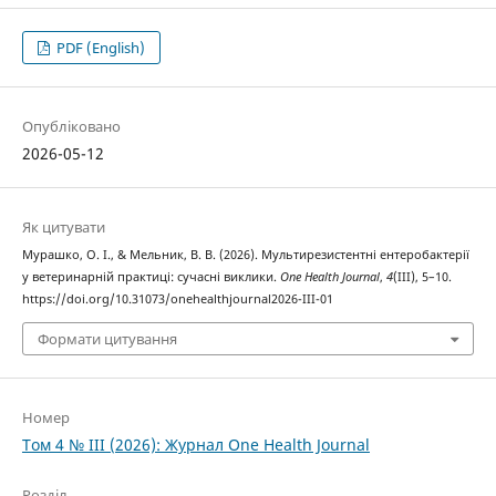
PDF (English)
Опубліковано
2026-05-12
Як цитувати
Мурашко, О. І., & Мельник, В. В. (2026). Мультирезистентні ентеробактерії
у ветеринарній практиці: сучасні виклики.
One Health Journal
,
4
(III), 5–10.
https://doi.org/10.31073/onehealthjournal2026-III-01
Формати цитування
Номер
Том 4 № III (2026): Журнал One Health Journal
Розділ