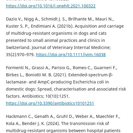
https://doi.org/10.1016/j.onehlt.2021.100322
Dazio V., Nigg A., Schmidt J. S., Brilhante M., Mauri N.,
Kuster S. P., Endimiani A. (2021b). Acquisition and carriage
of multidrug-resistant organisms in dogs and cats
presented to small animal practices and clinics in
Switzerland. Journal of Veterinary Internal Medicine;
35(2):970–979.
https://doi.org/10.1111/jvim.16038
Formenti N., Grassi A., Parisio G., Romeo C., Guarneri F.,
Birbes L., Boniotti M. B. (2021). Extended-spectrum-β-
lactamase- and AmpC-producing Escherichia coli in
domestic dogs: Spread, characterisation and associated risk
factors. Antibiotics; 10(10):1251.
https://doi.org/10.3390/antibiotics10101251
Hackmann C., Genath A., Gruhl D., Weber A., Maechler F.,
Kola A., Bender J. K. (2024). The transmission risk of
multidrug-resistant organisms between hospital patients