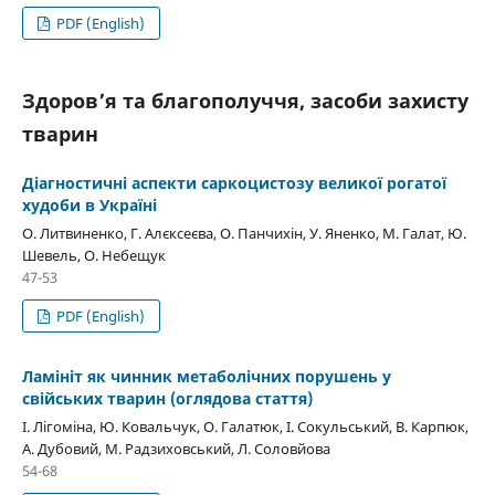
PDF (English)
Здоров’я та благополуччя, засоби захисту
тварин
Діагностичні аспекти саркоцистозу великої рогатої
худоби в Україні
О. Литвиненко, Г. Алєксеєва, О. Панчихін, У. Яненко, М. Галат, Ю.
Шевель, О. Небещук
47-53
PDF (English)
Ламініт як чинник метаболічних порушень у
свійських тварин (оглядова стаття)
І. Лігоміна, Ю. Ковальчук, О. Галатюк, І. Сокульський, В. Карпюк,
А. Дубовий, М. Радзиховський, Л. Соловйова
54-68