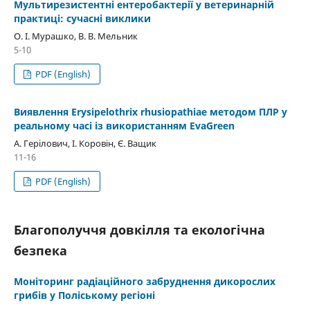
Мультирезистентні ентеробактерії у ветеринарній
практиці: сучасні виклики
О. І. Мурашко, В. В. Мельник
5-10
PDF (English)
Виявлення Erysipelothrix rhusiopathiae методом ПЛР у
реальному часі із використанням EvaGreen
А. Герілович, І. Коровін, Є. Ващик
11-16
PDF (English)
Благополуччя довкілля та екологічна
безпека
Моніторинг радіаційного забруднення дикорослих
грибів у Поліському регіоні