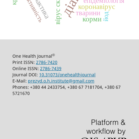
профілактика
продуктивність
вірус сказу
епідеміологія
коронавірус
тварини
йод
корми
©
One Health Journal
Print ISSN:
2786-7420
Online ISSN:
2786-7439
Journal DOI:
10.31073/onehealthjournal
E-Mail:
prezyd.o.h.institute@gmail.com
Phones: +380 44 2433754, +380 67 7181704, +380 67
5721670