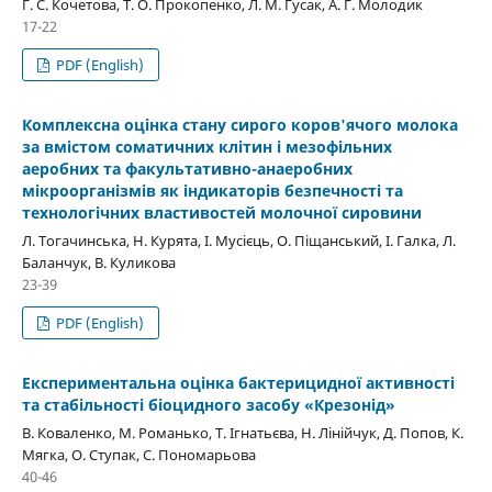
Г. С. Кочетова, Т. О. Прокопенко, Л. М. Гусак, А. Г. Молодик
17-22
PDF (English)
Комплексна оцінка стану сирого коров'ячого молока
за вмістом соматичних клітин і мезофільних
аеробних та факультативно-анаеробних
мікроорганізмів як індикаторів безпечності та
технологічних властивостей молочної сировини
Л. Тогачинська, Н. Курята, І. Мусієць, О. Піщанський, І. Галка, Л.
Баланчук, В. Куликова
23-39
PDF (English)
Експериментальна оцінка бактерицидної активності
та стабільності біоцидного засобу «Крезонід»
В. Коваленко, М. Романько, Т. Ігнатьєва, Н. Лінійчук, Д. Попов, К.
Мягка, О. Ступак, С. Пономарьова
40-46